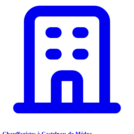
Chauffagistes
à
Castelnau-de-Médoc