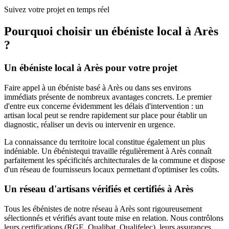
Suivez votre projet en temps réel
Pourquoi choisir un
ébéniste
local à
Arès
?
Un
ébéniste
local à
Arès
pour votre projet
Faire appel à un
ébéniste
basé à
Arès
ou dans ses environs
immédiats présente de nombreux avantages concrets. Le premier
d'entre eux concerne évidemment les délais d'intervention : un
artisan local peut se rendre rapidement sur place pour établir un
diagnostic, réaliser un devis ou intervenir en urgence.
La connaissance du territoire local constitue également un plus
indéniable. Un
ébéniste
qui travaille régulièrement à
Arès
connaît
parfaitement les spécificités architecturales de la commune et dispose
d'un réseau de fournisseurs locaux permettant d'optimiser les coûts.
Un réseau d'artisans vérifiés et certifiés à
Arès
Tous les
ébénistes
de notre réseau à
Arès
sont rigoureusement
sélectionnés et vérifiés avant toute mise en relation. Nous contrôlons
leurs certifications (RGE, Qualibat, Qualifelec), leurs assurances